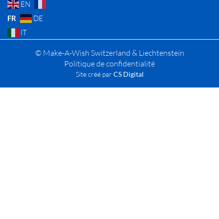
EN
FR
DE
IT
© Make-A-Wish Switzerland & Liechtenstein
Politique de confidentialité
Site créé par
CS Digital