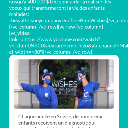
(jusqu’à 500 000 $ US) pour aider à réaliser des
voeux qui transformeront la vie des enfants
malades:
thewaltdisneycompany.eu/TrueBlueWishes[/vc_colu
[/vc_column][/vc_row][vc_row][vc_column]
[vc_video
link= »https://www.youtube.com/watch?
v=_cluIn0NhC0&feature=emb_logo&ab_channel=Mak
el_width= »80″][/vc_column][/vc_row]
Chaque année en Suisse, de nombreux
enfants reçoivent un diagnostic qui