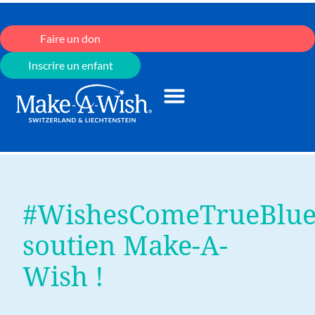
Faire un don
Inscrire un enfant
#WishesComeTrueBlu
soutien Make-A-
Wish !