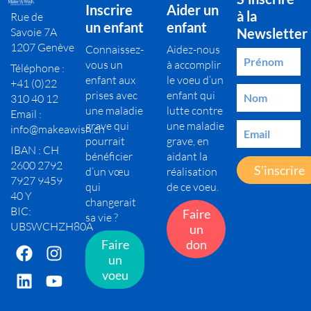
Inscrire
Aider un
à la
Rue de
un enfant
enfant
Savoie 7A
Newsletter
1207 Genève
Connaissez-
Aidez-nous
vous un
à accomplir
Téléphone :
enfant aux
le voeu d’un
+41 (0)22
prises avec
enfant qui
310 40 12
une maladie
lutte contre
Email :
grave qui
une maladie
info@makeawish.ch
pourrait
grave, en
IBAN : CH
bénéficier
aidant la
2600 2792
S'inscrire
d’un vœu
réalisation
7927 9459
qui
de ce voeu.
40 Y
changerait
BIC:
Faire
sa vie ?
UBSWCHZH80A
un
Faire
don
un
voeu