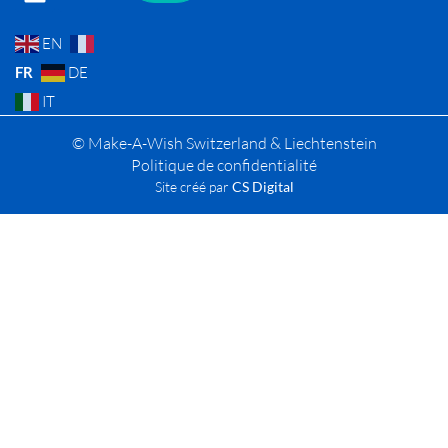
EN
FR
DE
IT
© Make-A-Wish Switzerland & Liechtenstein
Politique de confidentialité
Site créé par
CS Digital