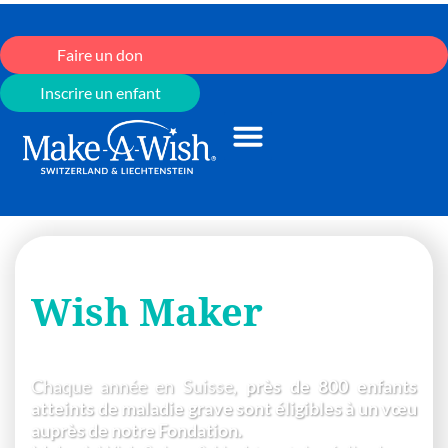
Faire un don
Inscrire un enfant
Devenez un
Wish Maker
Faites un don
Chaque année en Suisse,
près de 800 enfants
atteints de maladie grave sont éligibles à un vœu
auprès de notre Fondation.