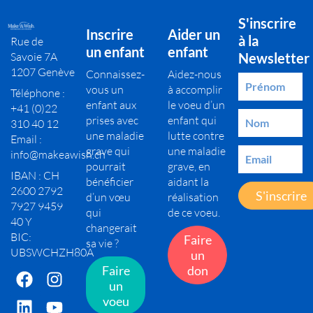
S'inscrire
Inscrire
Aider un
à la
Rue de
un enfant
enfant
Savoie 7A
Newsletter
1207 Genève
Connaissez-
Aidez-nous
vous un
à accomplir
Téléphone :
enfant aux
le voeu d’un
+41 (0)22
prises avec
enfant qui
310 40 12
une maladie
lutte contre
Email :
grave qui
une maladie
info@makeawish.ch
pourrait
grave, en
IBAN : CH
bénéficier
aidant la
2600 2792
S'inscrire
d’un vœu
réalisation
7927 9459
qui
de ce voeu.
40 Y
changerait
BIC:
Faire
sa vie ?
UBSWCHZH80A
un
Faire
don
un
voeu