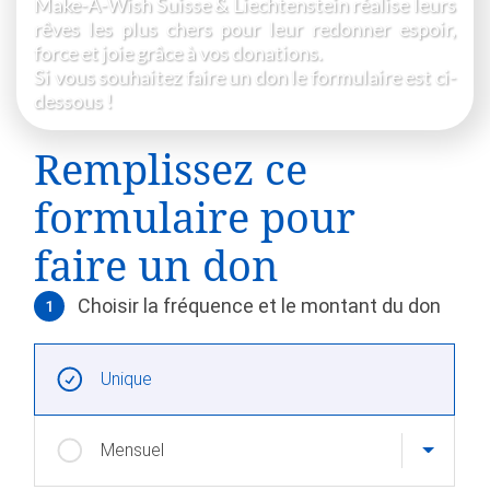
Make-A-Wish Suisse & Liechtenstein réalise leurs
rêves les plus chers pour leur redonner espoir,
force et joie grâce à vos donations.
Si vous souhaitez faire un don le formulaire est ci-
dessous !
Remplissez ce
formulaire pour
faire un don
Choisir la fréquence et le montant du don
1
Choisir la fréquence et le montant du don
Intervals réguliers
Unique
Mensuel