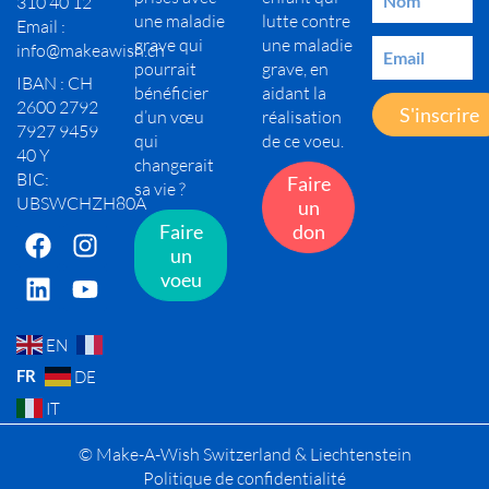
310 40 12
une maladie
lutte contre
Email :
grave qui
une maladie
info@makeawish.ch
pourrait
grave, en
IBAN : CH
bénéficier
aidant la
2600 2792
S'inscrire
d’un vœu
réalisation
7927 9459
qui
de ce voeu.
40 Y
changerait
BIC:
Faire
sa vie ?
UBSWCHZH80A
un
Faire
don
un
voeu
EN
FR
DE
IT
© Make-A-Wish Switzerland & Liechtenstein
Politique de confidentialité