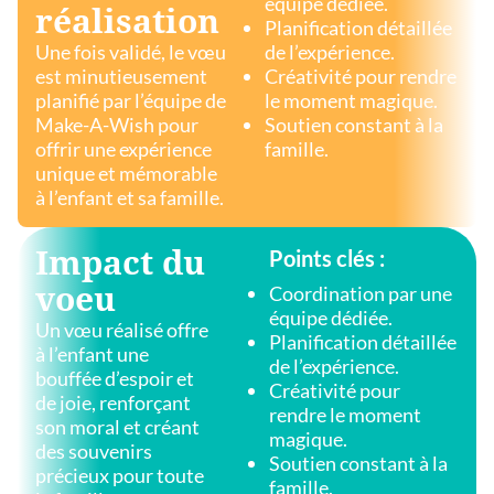
équipe dédiée.
réalisation
Planification détaillée
Une fois validé, le vœu
de l’expérience.
est minutieusement
Créativité pour rendre
planifié par l’équipe de
le moment magique.
Make-A-Wish pour
Soutien constant à la
offrir une expérience
famille.
unique et mémorable
à l’enfant et sa famille.
Impact du
Points clés :
voeu
Coordination par une
équipe dédiée.
Un vœu réalisé offre
Planification détaillée
à l’enfant une
de l’expérience.
bouffée d’espoir et
Créativité pour
de joie, renforçant
rendre le moment
son moral et créant
magique.
des souvenirs
Soutien constant à la
précieux pour toute
famille.