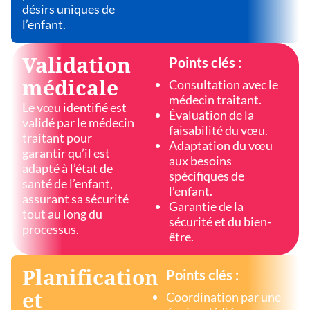
désirs uniques de
l’enfant.
Validation
Points clés :
médicale
Consultation avec le
médecin traitant.
Le vœu identifié est
Évaluation de la
validé par le médecin
faisabilité du vœu.
traitant pour
Adaptation du vœu
garantir qu’il est
aux besoins
adapté à l’état de
spécifiques de
santé de l’enfant,
l’enfant.
assurant sa sécurité
Garantie de la
tout au long du
sécurité et du bien-
processus.
être.
Planification
Points clés :
et
Coordination par une