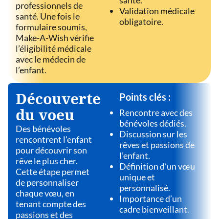
professionnels de
Validation médicale
santé. Une fois le
obligatoire.
formulaire soumis,
Make-A-Wish vérifie
l’éligibilité médicale
avec le médecin de
l’enfant.
Découverte
Points clés :
du voeu
Rencontre avec des
bénévoles dédiés.
Des bénévoles
Discussion sur les
rencontrent l’enfant
rêves et passions de
pour découvrir son
l’enfant.
rêve le plus cher.
Définition d’un vœu
Cette étape permet
unique et
de personnaliser
personnalisé.
chaque vœu, en
Importance d’un
tenant compte des
cadre bienveillant.
passions et des