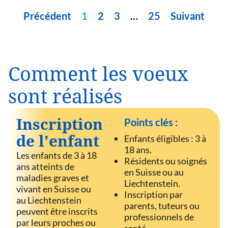
Précédent
1
2
3
…
25
Suivant
Comment les voeux
sont réalisés
Inscription
Points clés :
de l'enfant
Enfants éligibles : 3 à
18 ans.
Les enfants de 3 à 18
Résidents ou soignés
ans atteints de
en Suisse ou au
maladies graves et
Liechtenstein.
vivant en Suisse ou
Inscription par
au Liechtenstein
parents, tuteurs ou
peuvent être inscrits
professionnels de
par leurs proches ou
santé.