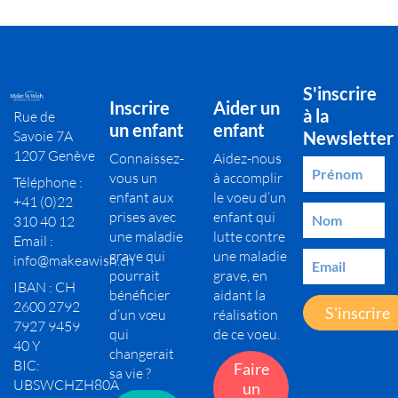
S'inscrire
Inscrire
Aider un
à la
Rue de
un enfant
enfant
Savoie 7A
Newsletter
1207 Genève
Connaissez-
Aidez-nous
vous un
à accomplir
Téléphone :
enfant aux
le voeu d’un
+41 (0)22
prises avec
enfant qui
310 40 12
une maladie
lutte contre
Email :
grave qui
une maladie
info@makeawish.ch
pourrait
grave, en
IBAN : CH
bénéficier
aidant la
2600 2792
S'inscrire
d’un vœu
réalisation
7927 9459
qui
de ce voeu.
40 Y
changerait
BIC:
Faire
sa vie ?
UBSWCHZH80A
un