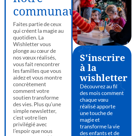
communauté
Faites partie de ceux
qui créent la magie au
quotidien. La
Wishletter vous
plonge au cœur de
S'inscrire
nos vœux réalisés,
vous fait rencontrer
à la
les familles que vous
wishletter
aidez et vous montre
concrètement
Découvrez au fil
comment votre
des mois comment
soutien transforme
chaque vœu
des vies. Plus qu’une
réalisé apporte
simple newsletter,
une touche de
c’est votre lien
magie et
privilégié avec
transforme la vie
l’espoir que nous
des enfants et de