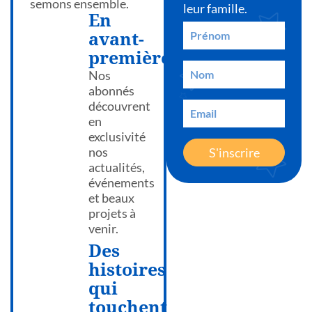
semons ensemble.
leur famille.
En
avant-
première
Nos
abonnés
découvrent
en
exclusivité
nos
S'inscrire
actualités,
événements
et beaux
projets à
venir.
Des
histoires
qui
touchent