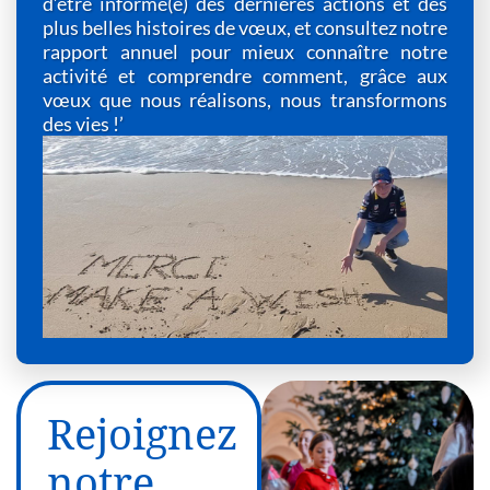
d’être informé(e) des dernières actions et des
plus belles histoires de vœux, et consultez notre
rapport annuel pour mieux connaître notre
activité et comprendre comment, grâce aux
vœux que nous réalisons, nous transformons
des vies !’
Rejoignez
notre