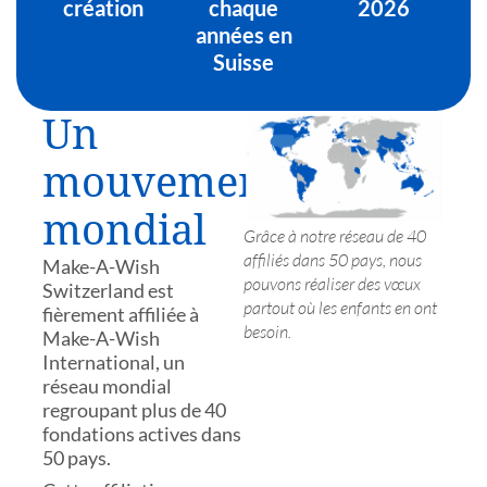
création
chaque
2026
années en
Suisse
Un
mouvement
mondial
Grâce à notre réseau de 40
affiliés dans 50 pays, nous
Make-A-Wish
pouvons réaliser des vœux
Switzerland est
partout où les enfants en ont
fièrement affiliée à
besoin.
Make-A-Wish
International, un
réseau mondial
regroupant plus de 40
fondations actives dans
50 pays.