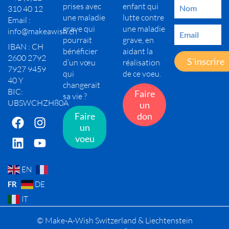
prises avec
enfant qui
310 40 12
une maladie
lutte contre
Email :
grave qui
une maladie
info@makeawish.ch
pourrait
grave, en
IBAN : CH
bénéficier
aidant la
2600 2792
S'inscrire
d’un vœu
réalisation
7927 9459
qui
de ce voeu.
40 Y
changerait
BIC:
Faire
sa vie ?
UBSWCHZH80A
un
Faire
don
un
voeu
EN
FR
DE
IT
© Make-A-Wish Switzerland & Liechtenstein