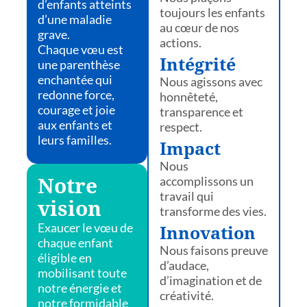
d’enfants atteints
toujours les enfants
d’une maladie
au cœur de nos
grave.
actions.
Chaque vœu est
Intégrité
une parenthèse
enchantée qui
Nous agissons avec
redonne force,
honnêteté,
courage et joie
transparence et
aux enfants et
respect.
leurs familles.
Impact
Nous
accomplissons un
Notre
travail qui
vision
transforme des vies.
Exaucer le vœu de
Innovation
chaque enfant
Nous faisons preuve
éligible en
d’audace,
mobilisant toute
d’imagination et de
notre énergie et
créativité.
notre formidable