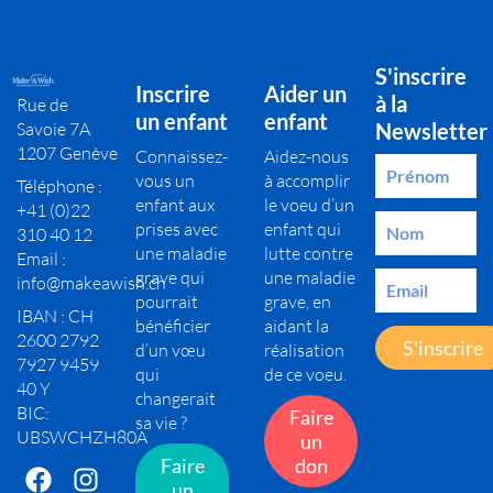
S'inscrire
Inscrire
Aider un
à la
Rue de
un enfant
enfant
Savoie 7A
Newsletter
1207 Genève
Connaissez-
Aidez-nous
vous un
à accomplir
Téléphone :
enfant aux
le voeu d’un
+41 (0)22
prises avec
enfant qui
310 40 12
une maladie
lutte contre
Email :
grave qui
une maladie
info@makeawish.ch
pourrait
grave, en
IBAN : CH
bénéficier
aidant la
2600 2792
S'inscrire
d’un vœu
réalisation
7927 9459
qui
de ce voeu.
40 Y
changerait
BIC:
Faire
sa vie ?
UBSWCHZH80A
un
Faire
don
un