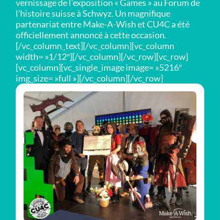
vernissage de l’exposition « Games » au Forum de
l’histoire suisse à Schwyz. Un magnifique
partenariat entre Make-A-Wish et CU4C a été
officiellement annoncé à cette occasion.
[/vc_column_text][/vc_column][vc_column
width= »1/12″][/vc_column][/vc_row][vc_row]
[vc_column][vc_single_image image= »5216″
img_size= »full »][/vc_column][/vc_row]