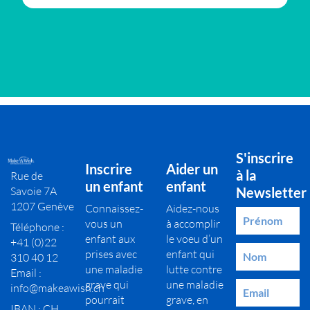
S'inscrire
Inscrire
Aider un
à la
Rue de
un enfant
enfant
Savoie 7A
Newsletter
1207 Genève
Connaissez-
Aidez-nous
vous un
à accomplir
Téléphone :
enfant aux
le voeu d’un
+41 (0)22
prises avec
enfant qui
310 40 12
une maladie
lutte contre
Email :
grave qui
une maladie
info@makeawish.ch
pourrait
grave, en
IBAN : CH