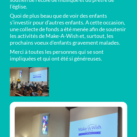
l’église.
Quoi de plus beau que de voir des enfants
s’investir pour d’autres enfants. A cette occasion,
une collecte de fonds a été menée afin de soutenir
les activités de Make-A-Wish et, surtout, les
prochains voeux d’enfants gravement malades.
Merci à toutes les personnes qui se sont
impliquées et qui ont été si généreuses.