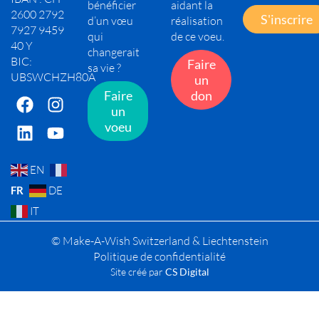
bénéficier
aidant la
2600 2792
S'inscrire
d’un vœu
réalisation
7927 9459
qui
de ce voeu.
40 Y
changerait
BIC:
Faire
sa vie ?
UBSWCHZH80A
un
Faire
don
un
voeu
EN
FR
DE
IT
© Make-A-Wish Switzerland & Liechtenstein
Politique de confidentialité
Site créé par
CS Digital