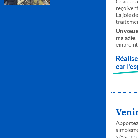
Chaque a
reçoivent
La joie d
traitemen
Un vœu e
maladie.
empreinte
Réalis
car l'e
Venir
Apportez 
simplemen
s’évader 