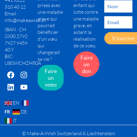
+41 (0)22
prises avec
enfant qui
310 40 12
une maladie
lutte contre
Email :
grave qui
une maladie
info@makeawish.ch
pourrait
grave, en
IBAN : CH
bénéficier
aidant la
2600 2792
S'inscrire
d’un vœu
réalisation
7927 9459
qui
de ce voeu.
40 Y
changerait
BIC:
Faire
sa vie ?
UBSWCHZH80A
un
Faire
don
un
voeu
EN
FR
DE
IT
© Make-A-Wish Switzerland & Liechtenstein