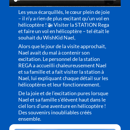
Les yeux écarquillés, le cœur plein de joie
– il n’y a rien de plus excitant qu’un vol en
hélicoptère ! 🚁 Visiter la STATION Rega
et faire un vol en hélicoptère – tel était le
souhait du WishKid Nael,
Alors que le jour de la visite approchait,
Nael avait du mal à contenir son
excitation. Le personnel de la station
REGA a accueilli chaleureusement Nael
et sa famille et a fait visiter la station à
Nael, lui expliquant chaque détail sur les
hélicoptères et leur fonctionnement.
De la joie et de l’excitation pures lorsque
Nael et sa famille s’élèvent haut dans le
ciel lors d’une aventure en hélicoptère !
Des souvenirs inoubliables créés
ensemble.