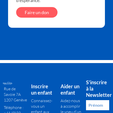
d’espérance.
Faire un don
S'inscrire
Inscrire
Aider un
à la
Rue de
un enfant
enfant
Savoie 7A
Newsletter
1207 Genève
Connaissez-
Aidez-nous
vous un
à accomplir
Téléphone :
enfant aux
le voeu d’un