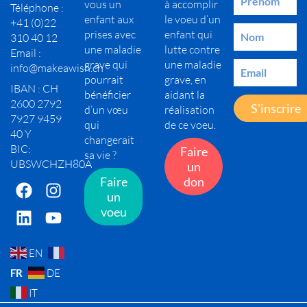
vous un
à accomplir
Téléphone :
enfant aux
le voeu d’un
+41 (0)22
prises avec
enfant qui
310 40 12
une maladie
lutte contre
Email :
grave qui
une maladie
info@makeawish.ch
pourrait
grave, en
IBAN : CH
bénéficier
aidant la
2600 2792
S'inscrire
d’un vœu
réalisation
7927 9459
qui
de ce voeu.
40 Y
changerait
BIC:
Faire
sa vie ?
UBSWCHZH80A
un
Faire
don
un
voeu
EN
FR
DE
IT