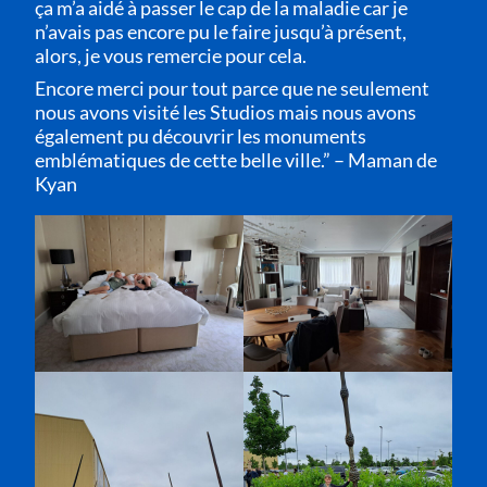
ça m’a aidé à passer le cap de la maladie car je
n’avais pas encore pu le faire jusqu’à présent,
alors, je vous remercie pour cela.
Encore merci pour tout parce que ne seulement
nous avons visité les Studios mais nous avons
également pu découvrir les monuments
emblématiques de cette belle ville.” – Maman de
Kyan