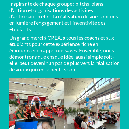
inspirante de chaque groupe : pitchs, plans
d’action et organisations des activités
d’anticipation et de la réalisation du voeu ont mis
en lumière l’engagement et l’inventivité des
étudiants.
Un grand merci à CREA, à tous les coachs et aux
étudiants pour cette expérience riche en
émotions et en apprentissages. Ensemble, nous
démontrons que chaque idée, aussi simple soit-
elle, peut devenir un pas de plus vers la réalisation
de vœux qui redonnent espoir.