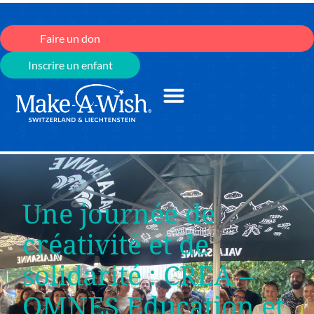
Faire un don
Inscrire un enfant
Une journée de
créativité et de
solidarité : CREA –
OMNES Education et