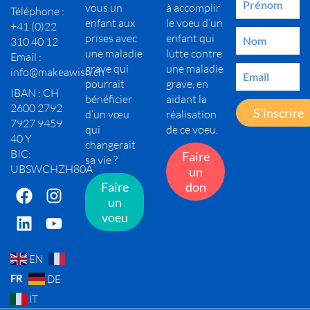
vous un
à accomplir
Téléphone :
enfant aux
le voeu d’un
+41 (0)22
prises avec
enfant qui
310 40 12
une maladie
lutte contre
Email :
grave qui
une maladie
info@makeawish.ch
pourrait
grave, en
IBAN : CH
bénéficier
aidant la
2600 2792
S'inscrire
d’un vœu
réalisation
7927 9459
qui
de ce voeu.
40 Y
changerait
BIC:
Faire
sa vie ?
UBSWCHZH80A
un
Faire
don
un
voeu
EN
FR
DE
IT