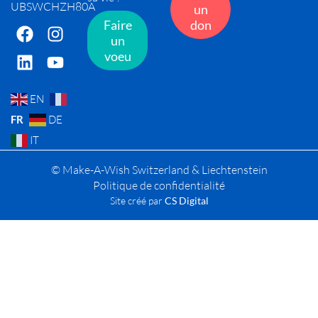
UBSWCHZH80A
un
Faire
don
un
voeu
EN
FR
DE
IT
© Make-A-Wish Switzerland & Liechtenstein
Politique de confidentialité
Site créé par
CS Digital