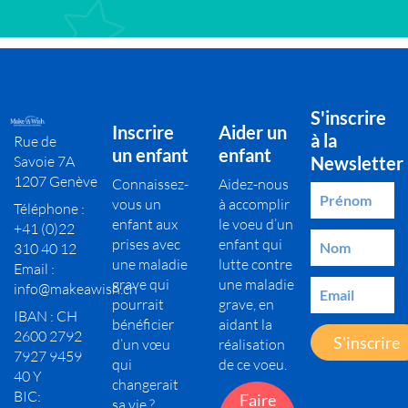
S'inscrire
Inscrire
Aider un
à la
Rue de
un enfant
enfant
Savoie 7A
Newsletter
1207 Genève
Connaissez-
Aidez-nous
vous un
à accomplir
Téléphone :
enfant aux
le voeu d’un
+41 (0)22
prises avec
enfant qui
310 40 12
une maladie
lutte contre
Email :
grave qui
une maladie
info@makeawish.ch
pourrait
grave, en
IBAN : CH
bénéficier
aidant la
2600 2792
S'inscrire
d’un vœu
réalisation
7927 9459
qui
de ce voeu.
40 Y
changerait
BIC:
Faire
sa vie ?