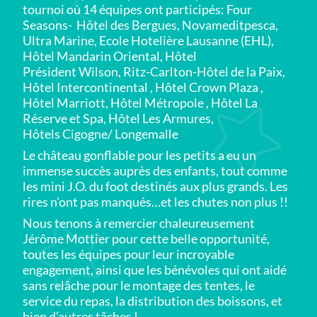
tournoi où 14 équipes ont participés: Four
Seasons- Hôtel des Bergues, Novameditpesca,
Ultra Marine, Ecole Hotelière Lausanne (EHL),
Hôtel Mandarin Oriental, Hôtel
Président Wilson, Ritz-Carlton-Hôtel de la Paix,
Hôtel Intercontinental , Hôtel Crown Plaza ,
Hôtel Marriott, Hôtel Métropole , Hôtel La
Réserve et Spa, Hôtel Les Armures,
Hôtels Cigogne/ Longemalle
Le château gonflable pour les petits a eu un
immense succès auprès des enfants, tout comme
les mini J.O. du foot destinés aux plus grands. Les
rires n’ont pas manqués…et les chutes non plus !!
Nous tenons à remercier chaleureusement
Jérôme Mottier pour cette belle opportunité,
toutes les équipes pour leur incroyable
engagement, ainsi que les bénévoles qui ont aidé
sans relâche pour le montage des tentes, le
service du repas, la distribution des boissons, et
bien d’autres tâches !