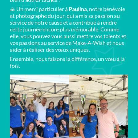
🙏 Un merci particulier à
Paulina
, notre bénévole
et photographe du jour, qui a mis sa passion au
service de notre cause et a contribué à rendre
cette journée encore plus mémorable. Comme
elle, vous pouvez vous aussi mettre vos talents et
vos passions au service de Make-A-Wish et nous
aider à réaliser des vœux uniques.
Ensemble, nous faisons la différence, un vœu à la
fois.