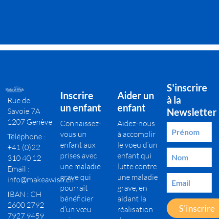
S'inscrire
Inscrire
Aider un
à la
Rue de
un enfant
enfant
Savoie 7A
Newsletter
1207 Genève
Connaissez-
Aidez-nous
vous un
à accomplir
Téléphone :
enfant aux
le voeu d’un
+41 (0)22
prises avec
enfant qui
310 40 12
une maladie
lutte contre
Email :
grave qui
une maladie
info@makeawish.ch
pourrait
grave, en
IBAN : CH
bénéficier
aidant la
2600 2792
S'inscrire
d’un vœu
réalisation
7927 9459