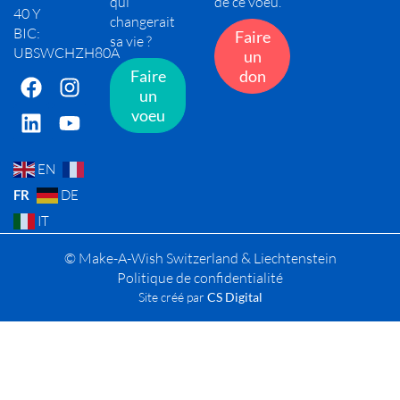
qui
de ce voeu.
40 Y
changerait
BIC:
Faire
sa vie ?
UBSWCHZH80A
un
Faire
don
un
voeu
EN
FR
DE
IT
© Make-A-Wish Switzerland & Liechtenstein
Politique de confidentialité
Site créé par
CS Digital