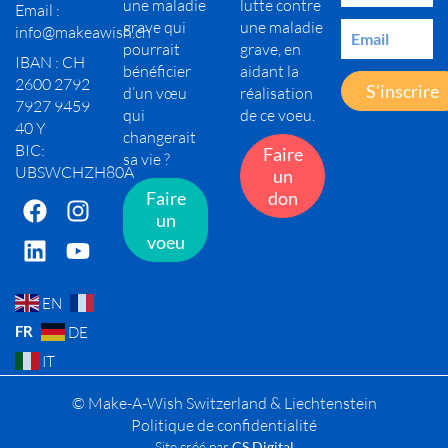
une maladie
lutte contre
Email :
grave qui
une maladie
info@makeawish.ch
pourrait
grave, en
IBAN : CH
bénéficier
aidant la
2600 2792
S'inscrire
d’un vœu
réalisation
7927 9459
qui
de ce voeu.
40 Y
changerait
BIC:
Faire
sa vie ?
UBSWCHZH80A
un
Faire
don
un
voeu
EN
FR
DE
IT
© Make-A-Wish Switzerland & Liechtenstein
Politique de confidentialité
Site créé par
CS Digital