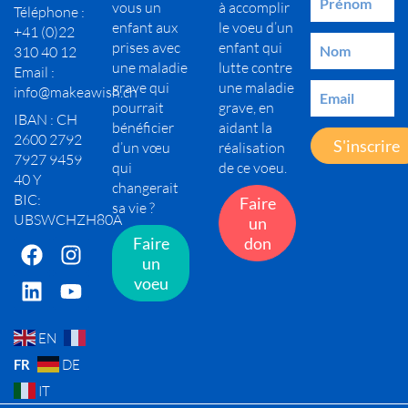
vous un
à accomplir
Téléphone :
enfant aux
le voeu d’un
+41 (0)22
prises avec
enfant qui
310 40 12
une maladie
lutte contre
Email :
grave qui
une maladie
info@makeawish.ch
pourrait
grave, en
IBAN : CH
bénéficier
aidant la
2600 2792
S'inscrire
d’un vœu
réalisation
7927 9459
qui
de ce voeu.
40 Y
changerait
BIC:
Faire
sa vie ?
UBSWCHZH80A
un
Faire
don
un
voeu
EN
FR
DE
IT