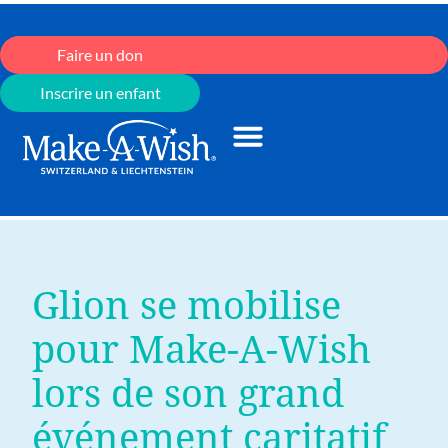
Faire un don
Inscrire un enfant
Glion se mobilise
pour Make-A-Wish
lors de son grand
événement caritatif