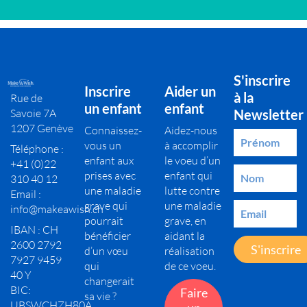
S'inscrire
Inscrire
Aider un
à la
Rue de
un enfant
enfant
Savoie 7A
Newsletter
1207 Genève
Connaissez-
Aidez-nous
vous un
à accomplir
Téléphone :
enfant aux
le voeu d’un
+41 (0)22
prises avec
enfant qui
310 40 12
une maladie
lutte contre
Email :
grave qui
une maladie
info@makeawish.ch
pourrait
grave, en
IBAN : CH
bénéficier
aidant la
2600 2792
S'inscrire
d’un vœu
réalisation
7927 9459
qui
de ce voeu.
40 Y
changerait
BIC:
Faire
sa vie ?
UBSWCHZH80A