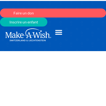
Faire un don
Inscrire un enfant
Make-A-Wish
Ensemble, nous réalisons des
vœux qui transforment la vie
des enfants gravement
malades