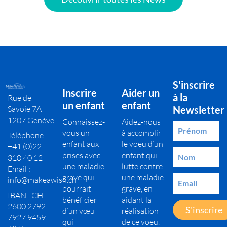
S'inscrire
Inscrire
Aider un
à la
Rue de
un enfant
enfant
Savoie 7A
Newsletter
1207 Genève
Connaissez-
Aidez-nous
vous un
à accomplir
Téléphone :
enfant aux
le voeu d’un
+41 (0)22
prises avec
enfant qui
310 40 12
une maladie
lutte contre
Email :
grave qui
une maladie
info@makeawish.ch
pourrait
grave, en
IBAN : CH
bénéficier
aidant la
2600 2792
S'inscrire
d’un vœu
réalisation
7927 9459
qui
de ce voeu.