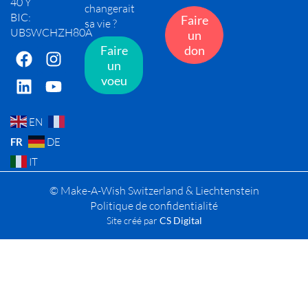
40 Y
changerait
BIC:
Faire
sa vie ?
UBSWCHZH80A
un
Faire
don
un
voeu
EN
FR
DE
IT
© Make-A-Wish Switzerland & Liechtenstein
Politique de confidentialité
Site créé par
CS Digital