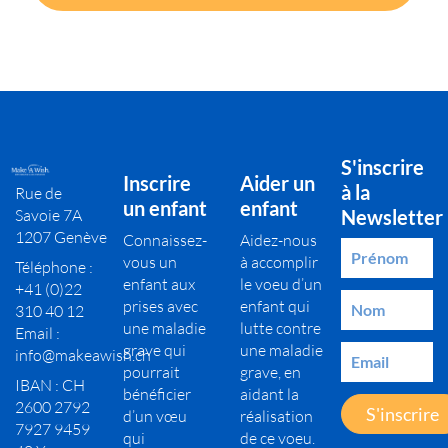
S'inscrire
Inscrire
Aider un
à la
Rue de
un enfant
enfant
Savoie 7A
Newsletter
1207 Genève
Connaissez-
Aidez-nous
vous un
à accomplir
Téléphone :
enfant aux
le voeu d’un
+41 (0)22
prises avec
enfant qui
310 40 12
une maladie
lutte contre
Email :
grave qui
une maladie
info@makeawish.ch
pourrait
grave, en
IBAN : CH
bénéficier
aidant la
2600 2792
S'inscrire
d’un vœu
réalisation
7927 9459
qui
de ce voeu.