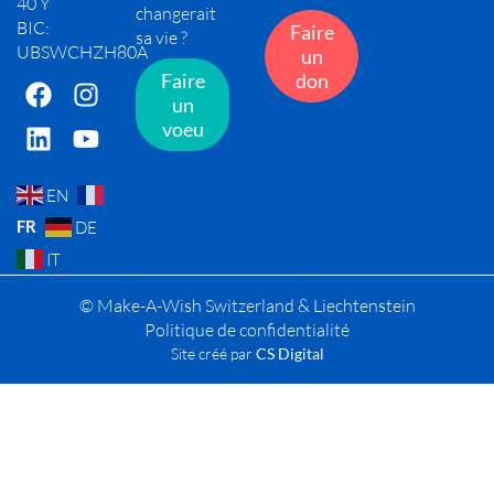
40 Y
changerait
BIC:
Faire
sa vie ?
UBSWCHZH80A
un
Faire
don
un
voeu
EN
FR
DE
IT
© Make-A-Wish Switzerland & Liechtenstein
Politique de confidentialité
Site créé par
CS Digital